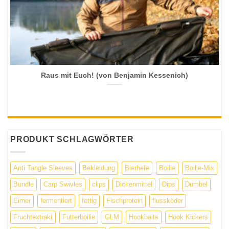
Raus mit Euch! (von Benjamin Kessenich)
PRODUKT SCHLAGWÖRTER
Anti Tangle Sleeves
Bekleidung
Bierhefe
Boilie
Boilie-Mix
Bundle
Carp Swivles
clips
Dickenmittel
Dips
Dumbel
Eimer
fermentiert
fettig
Fischprotein
flussköder
Fruchtextrakt
Futterboilie
GLM
Hookbaits
Hook Kickers