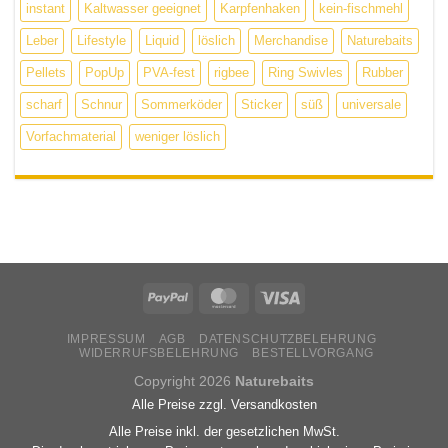
instant
Kaltwasser geeignet
Karpfenhaken
kein-fischmehl
Leber
Lifestyle
Liquid
löslich
Merchandise
Naturebaits
Pellets
PopUp
PVA-fest
rigbee
Ring Swivles
Rubber
scharf
Schnur
Sommerköder
Sticker
süß
universale
Vorfachmaterial
weniger löslich
IMPRESSUM
AGB
DATENSCHUTZBELEHRUNG
WIDERRUFSBELEHRUNG
BESTELLVORGANG
Copyright 2026
Naturebaits
Alle Preise zzgl. Versandkosten
Alle Preise inkl. der gesetzlichen MwSt.