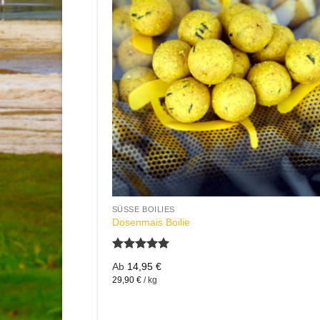
+
SÜSSE BOILIES
Dosenmais Boilie
Bewertet
Ab
14,95
€
mit
5.00
29,90
€
/
kg
von 5