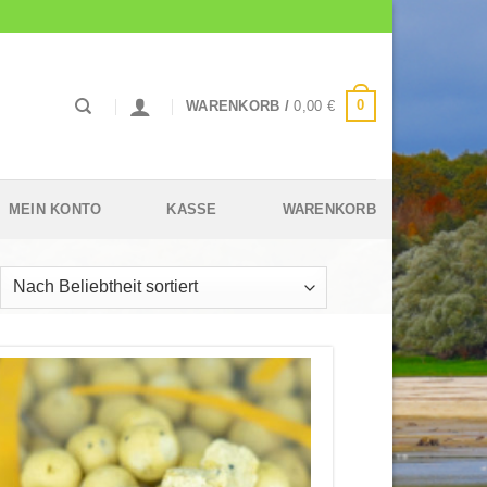
0
WARENKORB /
0,00
€
MEIN KONTO
KASSE
WARENKORB
ch
iebtheit
tiert