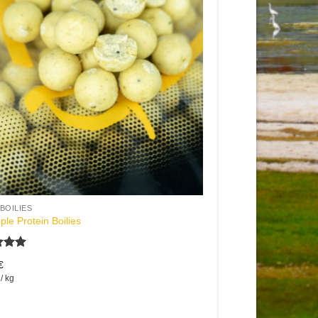
BOILIES
ple Protein Boilies
tet
€
00
/
kg