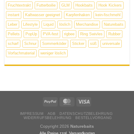
Fruchtextrakt
Futterboilie
GLM
Hookbaits
Hook Kickers
instant
Kaltwasser geeignet
Karpfenhaken
kein-fischmehl
Leber
Lifestyle
Liquid
löslich
Merchandise
Naturebaits
Pellets
PopUp
PVA-fest
rigbee
Ring Swivles
Rubber
scharf
Schnur
Sommerköder
Sticker
süß
universale
Vorfachmaterial
weniger löslich
IMPRESSUM
AGB
DATENSCHUTZBELEHRUNG
WIDERRUFSBELEHRUNG
BESTELLVORGANG
Copyright 2026
Naturebaits
Alle Preise zzgl. Versandkosten