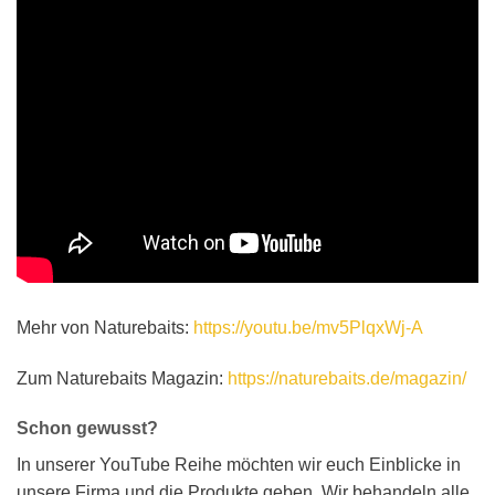
Mehr von Naturebaits:
https://youtu.be/mv5PlqxWj-A
Zum Naturebaits Magazin:
https://naturebaits.de/magazin/
Schon gewusst?
In unserer YouTube Reihe möchten wir euch Einblicke in
unsere Firma und die Produkte geben. Wir behandeln alle