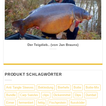
Der Teigdieb.. (von Jan Brauns)
PRODUKT SCHLAGWÖRTER
Anti Tangle Sleeves
Bekleidung
Bierhefe
Boilie
Boilie-Mix
Bundle
Carp Swivles
clips
Dickenmittel
Dips
Dumbel
Eimer
fermentiert
fettig
Fischprotein
flussköder