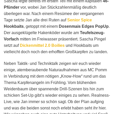
Sascha legte bereits im ersten Teil mit einem kapitalen
46-
Pfünder
vor, wobei Jan Stückzahlenmäßig deutlich
überlegen war. Nach einem Resümee der vergangenen
Tage setzte Jan alle drei Ruten auf
Senior Spice
Hookbaits
, getoppt mit einem
Dosenmais Edges PopUp
.
Der ausgeklügelte Hakenköder wurde am
Teufelszeug-
Vorfach
mitten im Freiwasser präsentiert. Sascha Pingel
setzt auf
Dickenmittel 2.0 Boilies
und Hookbaits um
vielleicht doch noch den erhofften Großkarpfen zu landen.
Neben Taktik- und Techniktalk zeigen wir euch wieder
einige, atemberaubende Naturaufnahmen aus MC Pomm
in Verbindung mit dem nötigen „Know-How“ rund um das
Thema Karpfenangeln im Frühling. Vom blühenden
Weidenbaum über spannende Drill-Szenen bis hin zum
schicken Set-Up gibt’s wieder einiges zu sehen. Realness-
Live, wie Jan immer so schön sagt. Ob der Plan aufging
und was die beiden sonst noch erlebt haben seht ihr hier.