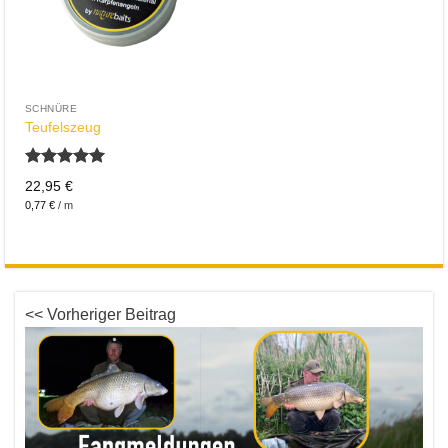
SCHNÜRE
Teufelszeug
Bewertet
22,95
€
mit
5.00
0,77
€
/
m
von 5
<< Vorheriger Beitrag