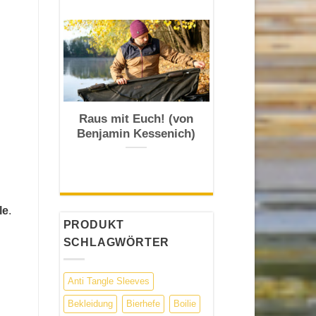
Raus mit Euch! (von
Benjamin Kessenich)
le
.
PRODUKT
SCHLAGWÖRTER
Anti Tangle Sleeves
Bekleidung
Bierhefe
Boilie