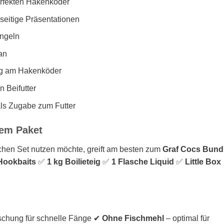
erfekten Hakenköder
seitige Präsentationen
Angeln
an
ung am Hakenköder
n Beifutter
ls Zugabe zum Futter
nem Paket
chen Set nutzen möchte, greift am besten zum
Graf Cocs Bund
Hookbaits
✅
1 kg Boilieteig
✅
1 Flasche Liquid
✅
Little Box
ischung für schnelle Fänge ✔
Ohne Fischmehl
– optimal für