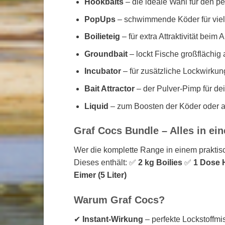
Hookbaits
– die ideale Wahl für den p
PopUps
– schwimmende Köder für viel
Boilieteig
– für extra Attraktivität beim 
Groundbait
– lockt Fische großflächig 
Incubator
– für zusätzliche Lockwirk
Bait Attractor
– der Pulver-Pimp für dei
Liquid
– zum Boosten der Köder oder a
Graf Cocs Bundle – Alles in ei
Wer die komplette Range in einem praktis
Dieses enthält: ✅
2 kg Boilies
✅
1 Dose 
Eimer (5 Liter)
Warum Graf Cocs?
✔
Instant-Wirkung
– perfekte Lockstoffm