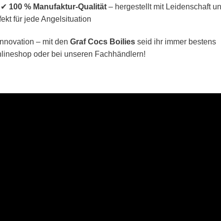
n ✔
100 % Manufaktur-Qualität
– hergestellt mit Leidenschaft u
ekt für jede Angelsituation
 Innovation – mit den
Graf Cocs Boilies
seid ihr immer bestens
 Onlineshop oder bei unseren Fachhändlern!