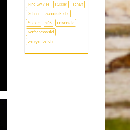
Ring Swivles
Rubber
scharf
Schnur
Sommerköder
Sticker
süß
universale
Vorfachmaterial
weniger löslich