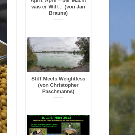
April, April – der Macht
was er Will… (von Jan
Brauns)
Stiff Meets Weightless
(von Christopher
Paschmanns)