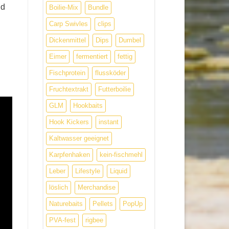
nd
Boilie-Mix
Bundle
Carp Swivles
clips
Dickenmittel
Dips
Dumbel
Eimer
fermentiert
fettig
Fischprotein
flussköder
Fruchtextrakt
Futterboilie
GLM
Hookbaits
Hook Kickers
instant
Kaltwasser geeignet
Karpfenhaken
kein-fischmehl
Leber
Lifestyle
Liquid
löslich
Merchandise
Naturebaits
Pellets
PopUp
PVA-fest
rigbee