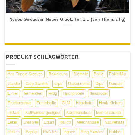
Neues Gewässer, Neues Glück, Teil 1… (von Thomas Ilg)
PRODUKT SCHLAGWÖRTER
Anti Tangle Sleeves
Bekleidung
Bierhefe
Boilie
Boilie-Mix
Bundle
Carp Swivles
clips
Dickenmittel
Dips
Dumbel
Eimer
fermentiert
fettig
Fischprotein
flussköder
Fruchtextrakt
Futterboilie
GLM
Hookbaits
Hook Kickers
instant
Kaltwasser geeignet
Karpfenhaken
kein-fischmehl
Leber
Lifestyle
Liquid
löslich
Merchandise
Naturebaits
Pellets
PopUp
PVA-fest
rigbee
Ring Swivles
Rubber