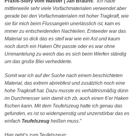
Praxis-Story vom Wasser | Jan Brauns
:”
Ich habe
mittlerweile sehr viele Vorfachmaterialen verwendet aber
gerade bei den Vorfachmaterialen mit hoher Tragkraft, wie
sie für mich beim Flussangeln unerlässlich ist, kam es
immer zu entscheidenden Nachteilen. Entweder war das
Material so dick das es steif war wie ein Ast und kaum
noch durch ein Haken Öhr passte oder es war ohne
Ummantelung zu weich das es sich beim Werfen ständig
um das große Blei verhedderte.
Somit war ich auf der Suche nach einem beschichteten
Material, das extrem abriebfest und zusätzlich noch eine
hohe Tragkraft hat. Dazu musste es verhältnismäßig dünn
im Durchmesser sein damit ich zb. auch einen 6’er Haken
fischen kann. Mit dem Teufelszeug hatte ich genau das
gefunden, es ist so widerspenstig und unzerstörbar das es
einfach
Teufelszeug
heißen muss
.”
Hier geht’s zum Teufelszeug: