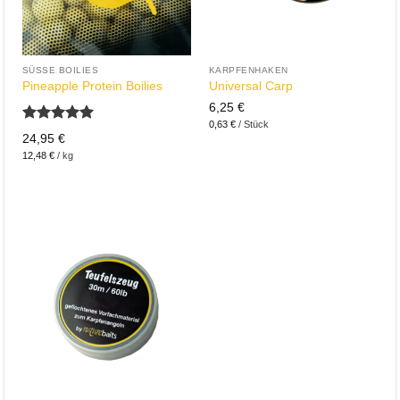
SÜSSE BOILIES
KARPFENHAKEN
Pineapple Protein Boilies
Universal Carp
6,25
€
0,63
€
/
Stück
Bewertet
24,95
€
mit
5.00
12,48
€
/
kg
von 5