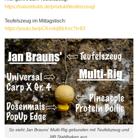
https://naturebaits.de/produkt/teufelszeug/
Teufelszeug im Mittagstisch:
https://youtu.be/pCKm4qBbXnc?t=83
So sieht Jan Brauns‘ Multi-Rig gebunden mit Teufelszeug und
NB Stahlhaken aus.