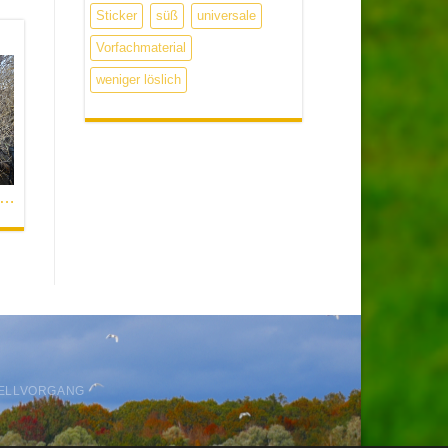
Sticker
süß
universale
Vorfachmaterial
weniger löslich
 Brauns: der Weg zum Schneekarpfen
ELLVORGANG