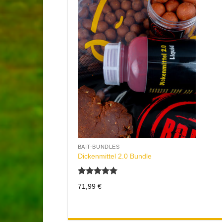
+
BAIT-BUNDLES
Dickenmittel 2.0 Bundle
Bewertet
71,99
€
mit
5.00
von 5