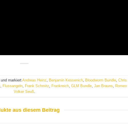
 und markiert
Andreas Heinz
,
Benjamin Kessenich
,
Bloodworm Bundle
,
Chris
e
,
Flussangeln
,
Frank Schmitz
,
Frankreich
,
GLM Bundle
,
Jan Brauns
,
Romeo 
Volker Seuß
.
ukte aus diesem Beitrag