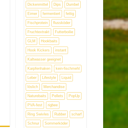
Dickenmittel
Dips
Dumbel
Eimer
fermentiert
fettig
Fischprotein
flussköder
Fruchtextrakt
Futterboilie
GLM
Hookbaits
Hook Kickers
instant
Kaltwasser geeignet
Karpfenhaken
kein-fischmehl
Leber
Lifestyle
Liquid
löslich
Merchandise
Naturebaits
Pellets
PopUp
PVA-fest
rigbee
Ring Swivles
Rubber
scharf
Schnur
Sommerköder