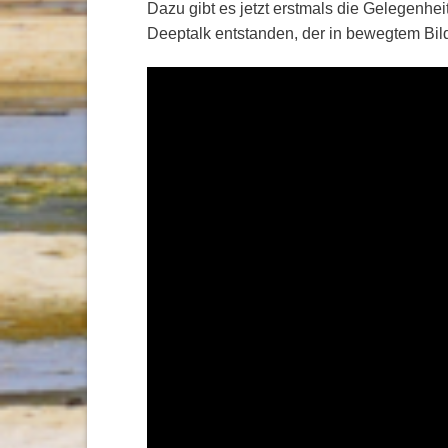
Dazu gibt es jetzt erstmals die Gelegenhei
Deeptalk entstanden, der in bewegtem Bild