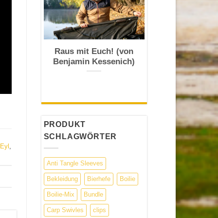
Raus mit Euch! (von
Benjamin Kessenich)
PRODUKT
SCHLAGWÖRTER
Eyl
,
Anti Tangle Sleeves
Bekleidung
Bierhefe
Boilie
Boilie-Mix
Bundle
Carp Swivles
clips