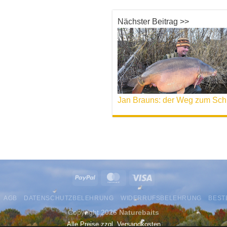
Nächster Beitrag >>
Jan
AGB
DATENSCHUTZBELEHRUNG
WIDERRUFSBELEHRUNG
BEST
Copyright 2026
Naturebaits
Alle Preise zzgl. Versandkosten