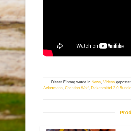
Dieser Eintrag wurde in
News
,
Videos
gepostet
Ackermann
,
Christian Wolf
,
Dickenmittel 2.0 Bundl
Prod