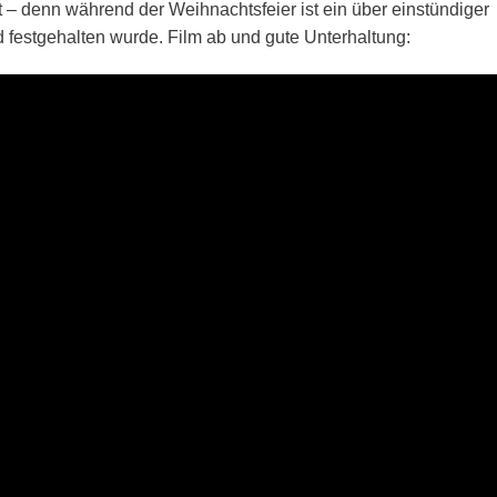
t – denn während der Weihnachtsfeier ist ein über einstündiger
 festgehalten wurde. Film ab und gute Unterhaltung: