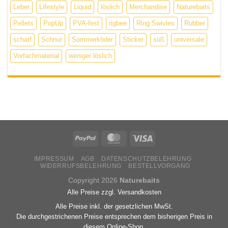
Leber
Lifestyle
Liquid
löslich
Merchandise
Naturebaits
Pellets
PopUp
PVA-fest
rigbee
Ring Swivles
Rubber
scharf
Schnur
Sommerköder
Sticker
süß
universale
Vorfachmaterial
weniger löslich
IMPRESSUM
AGB
DATENSCHUTZBELEHRUNG
WIDERRUFSBELEHRUNG
BESTELLVORGANG
Copyright 2026
Naturebaits
Alle Preise zzgl. Versandkosten
Alle Preise inkl. der gesetzlichen MwSt.
Die durchgestrichenen Preise entsprechen dem bisherigen Preis in
diesem Online-Shop.