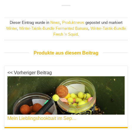
Dieser Eintrag wurde in
News
,
Produktnews
gepostet und markiert
Winter
,
Winter-Taktik-Bundle Fermented Banana
,
Winter-Taktik-Bundle
Fresh 'n Squid
.
Produkte aus diesem Beitrag
<< Vorheriger Beitrag
Mein Lieblingshookbait im September – Volker Seuß