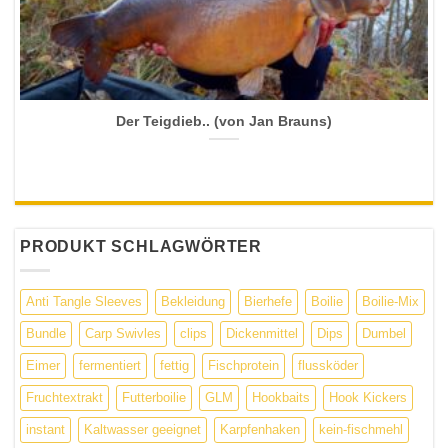
Der Teigdieb.. (von Jan Brauns)
PRODUKT SCHLAGWÖRTER
Anti Tangle Sleeves
Bekleidung
Bierhefe
Boilie
Boilie-Mix
Bundle
Carp Swivles
clips
Dickenmittel
Dips
Dumbel
Eimer
fermentiert
fettig
Fischprotein
flussköder
Fruchtextrakt
Futterboilie
GLM
Hookbaits
Hook Kickers
instant
Kaltwasser geeignet
Karpfenhaken
kein-fischmehl