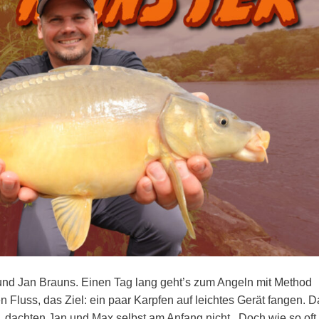
d Jan Brauns. Einen Tag lang geht’s zum Angeln mit Method
 Fluss, das Ziel: ein paar Karpfen auf leichtes Gerät fangen. D
e, dachten Jan und Max selbst am Anfang nicht . Doch wie so oft