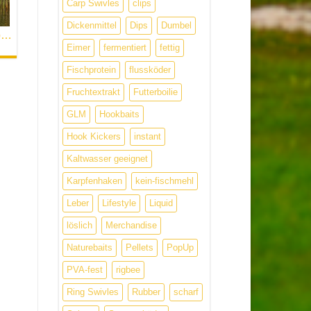
Carp Swivles
clips
Dickenmittel
Dips
Dumbel
Zur richtigen Zeit – von Philipp & Paddy
Eimer
fermentiert
fettig
Fischprotein
flussköder
Fruchtextrakt
Futterboilie
GLM
Hookbaits
Hook Kickers
instant
Kaltwasser geeignet
Karpfenhaken
kein-fischmehl
Leber
Lifestyle
Liquid
löslich
Merchandise
Naturebaits
Pellets
PopUp
PVA-fest
rigbee
Ring Swivles
Rubber
scharf