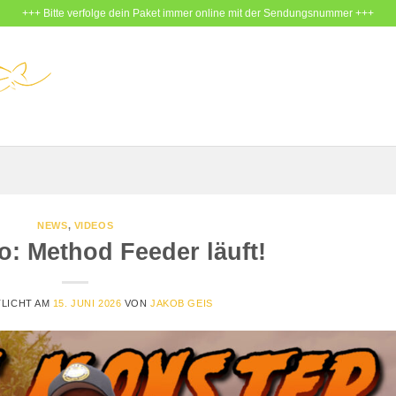
+++ Bitte verfolge dein Paket immer online mit der Sendungsnummer +++
NEWS
,
VIDEOS
o: Method Feeder läuft!
LICHT AM
15. JUNI 2026
VON
JAKOB GEIS