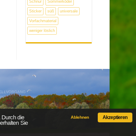
Schnur
Sommerköder
Sticker
süß
universale
Vorfachmaterial
weniger löslich
ELLVORGANG
 Durch die
Ablehnen
Akzeptieren
erhalten Sie
-Shop.