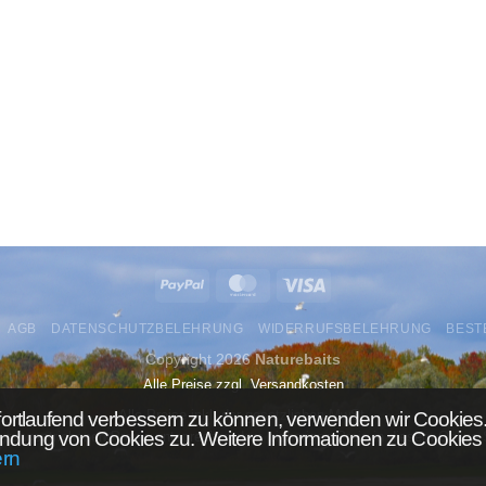
AGB
DATENSCHUTZBELEHRUNG
WIDERRUFSBELEHRUNG
BEST
Copyright 2026
Naturebaits
Alle Preise zzgl. Versandkosten
Alle Preise inkl. der gesetzlichen MwSt.
fortlaufend verbessern zu können, verwenden wir Cookies.
ndung von Cookies zu. Weitere Informationen zu Cookies 
urchgestrichenen Preise entsprechen dem bisherigen Preis in diesem Online
ern