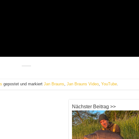
os
gepostet und markiert
Jan Brauns
,
Jan Brauns Video
,
YouTube
.
Nächster Beitrag >>