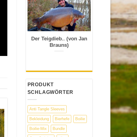
Der Teigdieb.. (von Jan
Brauns)
PRODUKT
SCHLAGWÖRTER
Anti Tangle Sleeves
Bekleidung
Bierhefe
Boilie
Boilie-Mix
Bundle