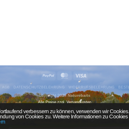
AGB
DATENSCHUTZBELEHRUNG
WIDERRUFSBELEHRUNG
BEST
Copyright 2026
Naturebaits
Alle Preise zzgl. Versandkosten
Alle Preise inkl. der gesetzlichen MwSt.
fortlaufend verbessern zu können, verwenden wir Cookies.
ndung von Cookies zu. Weitere Informationen zu Cookies 
urchgestrichenen Preise entsprechen dem bisherigen Preis in diesem Online
ern