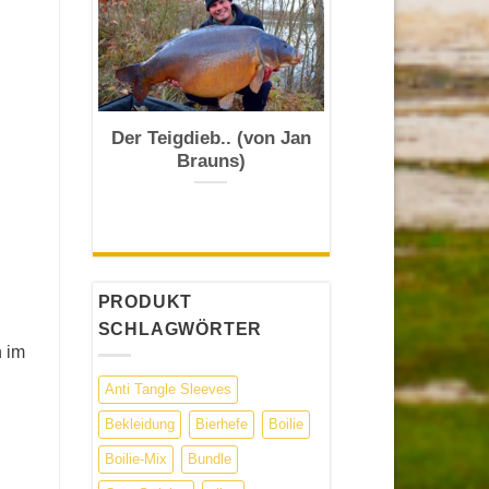
Der Teigdieb.. (von Jan
Brauns)
PRODUKT
SCHLAGWÖRTER
n im
Anti Tangle Sleeves
Bekleidung
Bierhefe
Boilie
Boilie-Mix
Bundle