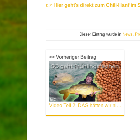
👉
Hier geht’s direkt zum Chili-Hanf im
Dieser Eintrag wurde in
News
,
Pr
<< Vorheriger Beitrag
Video Teil 2: DAS hätten wir nicht gedacht – Biss auf Biss – Dickenmittel regelt | Teil 2