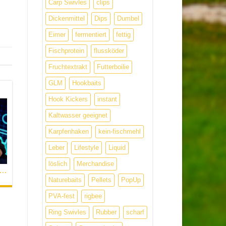
Carp Swivles
clips
Dickenmittel
Dips
Dumbel
Eimer
fermentiert
fettig
Fischprotein
flussköder
Fruchtextrakt
Futterboilie
GLM
Hookbaits
Hook Kickers
instant
Kaltwasser geeignet
Karpfenhaken
kein-fischmehl
Leber
Lifestyle
Liquid
löslich
Merchandise
r Karpfen | Worauf es wirklich ankommt – Franky & Jan im Expertencheck im Video
Naturebaits
Pellets
PopUp
PVA-fest
rigbee
Ring Swivles
Rubber
scharf