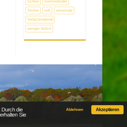
Schnur
Sommerköder
Sticker
süß
universale
Vorfachmaterial
weniger löslich
ELLVORGANG
 Durch die
Ablehnen
Akzeptieren
erhalten Sie
-Shop.