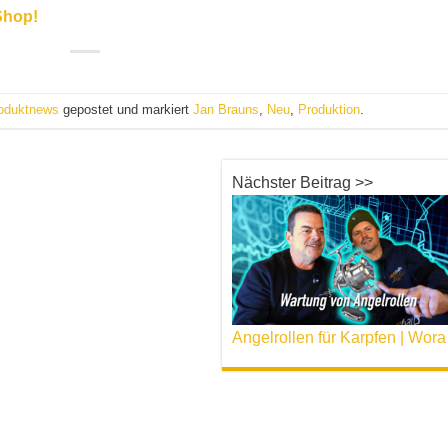
 Shop!
oduktnews
gepostet und markiert
Jan Brauns
,
Neu
,
Produktion
.
Nächster Beitrag >>
Angelrollen fü