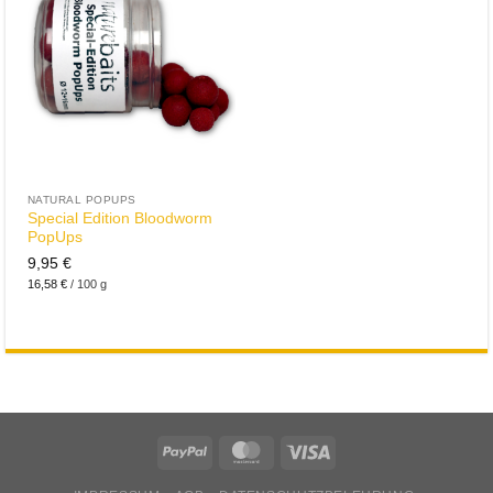
NATURAL POPUPS
Special Edition Bloodworm
PopUps
9,95
€
16,58
€
/
100
g