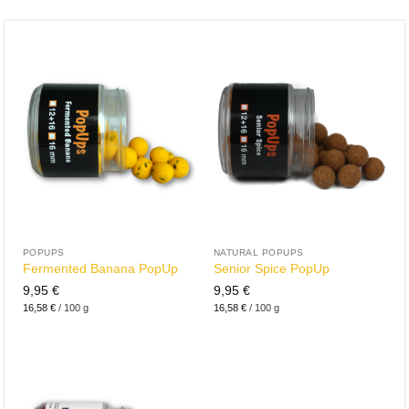
POPUPS
NATURAL POPUPS
Fermented Banana PopUp
Senior Spice PopUp
9,95
€
9,95
€
16,58
€
/
100
g
16,58
€
/
100
g